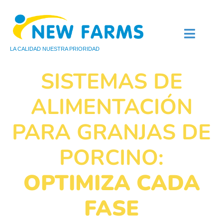
LA CALIDAD NUESTRA PRIORIDAD
QUIÉNES SOMOS
AVICULTURA DE CARNE
AVICULTURA DE PUEST
SISTEMAS DE
ALIMENTACIÓN
PARA GRANJAS DE
PORCINO:
OPTIMIZA CADA
FASE