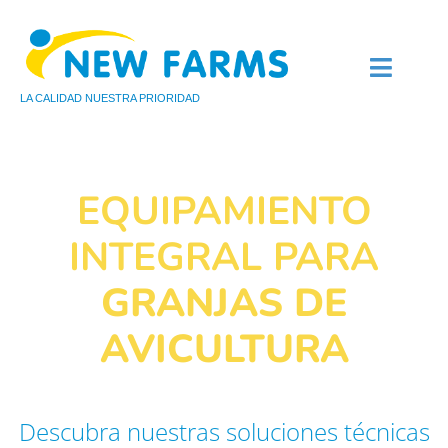
LA CALIDAD NUESTRA PRIORIDAD
QUIÉNES SOMOS
AVICULTURA DE CARNE
AVICULTURA DE PUEST
EQUIPAMIENTO
INTEGRAL PARA
GRANJAS DE
AVICULTURA
Descubra nuestras soluciones técnicas