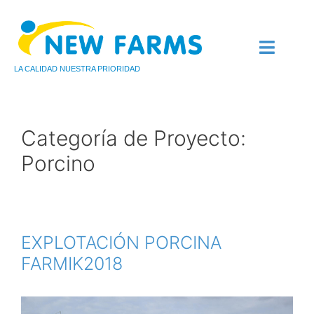
LA CALIDAD NUESTRA PRIORIDAD
QUIÉNES SOMOS
AVICULTURA DE CARNE
AVICULTURA DE PUEST
Categoría de Proyecto:
Porcino
EXPLOTACIÓN PORCINA
FARMIK2018